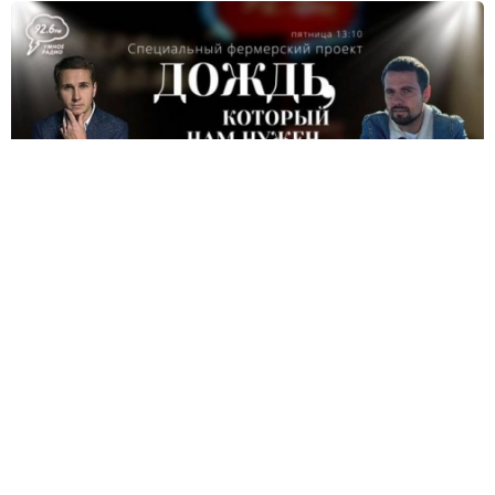
54:36
Александр Гладченко и Дмитрий Попов | "Дождь,
который нам нужен" со Светланой Лач | ОТКРЫТАЯ
СТУДИЯ