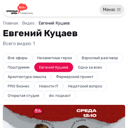
Меню
Главная
Видео
Евгений Куцаев
Евгений Куцаев
Всего видео: 1
Все эфиры
Незаметные герои
Взрослый разговор
Поштурмим
Евгений Куцаев
Одна за всех
Архитектура смысла
Фермерский проект
PRO бизнес
Новости IT
Недетский вопрос
Открытая студия
div. подкаст