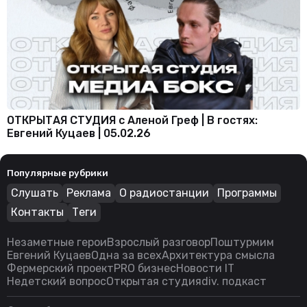
ОТКРЫТАЯ СТУДИЯ с Аленой Греф | В гостях:
Евгений Куцаев | 05.02.26
Популярные рубрики
Слушать
Реклама
О радиостанции
Программы
Контакты
Теги
Незаметные герои
Взрослый разговор
Поштурмим
Евгений Куцаев
Одна за всех
Архитектура смысла
Фермерский проект
PRO бизнес
Новости IT
Недетский вопрос
Открытая студия
div. подкаст